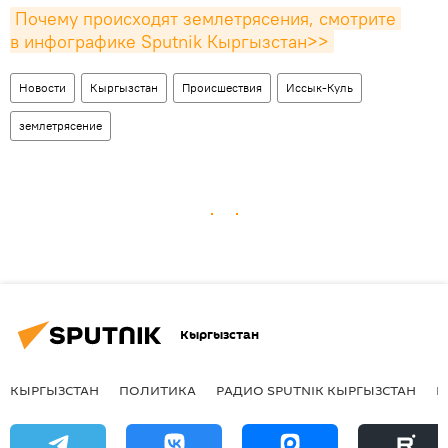
Почему происходят землетрясения, смотрите 
в инфографике Sputnik Кыргызстан>>
Новости
Кыргызстан
Происшествия
Иссык-Куль
землетрясение
Кыргызстан
КЫРГЫЗСТАН
ПОЛИТИКА
РАДИО SPUTNIK КЫРГЫЗСТАН
Р