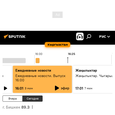
РУС
Кыргызстан
16:00
16:25
17
Ежедневные новости
Жаңылыктар
ан
Ежедневные новости. Выпуск
Жаңылыктар. Чыгарыл
16:00
эфир
16:01
17:01
3 мин
7 мин
Вчера
Сегодня
г. Бишкек
89.3