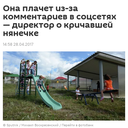
Она плачет из-за
комментариев в соцсетях
— директор о кричавшей
нянечке
14:58 28.04.2017
©
Sputnik
/ Михаил Воскресенский
/
Перейти в фотобанк