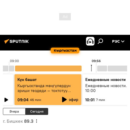
РУС
Кыргызстан
09:00
09:56
Күн башат
Ежедневные новости
Кыргызстанда мөңгүлөрдүн
Ежедневные новости. 
эриши тездеди — токтотуу
10:00
мүмкүн эмеспи?
эфир
09:04
10:01
46 мин
7 мин
Вчера
Сегодня
г. Бишкек
89.3