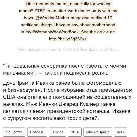
Little moments matter, especially for working 
moms!! #TBT to an after-work dance party with my 
boys. @WorkingMother magazine outlined 10 
additional things I have to say about motherhood 
in my #WomenWhoWorkBook. See the article at: 
http://bit.ly/2q260xz
Публикация от Ivanka Trump (@ivankatrump) Май 4 2017 в 5:02 PDT
"Танцевальная вечеринка после работы с моими
мальчиками", — так она подписала ролик.
Дочь Трампа Иванка ранее была фотомоделью
и бизнесвумен. После избрания отца президентом
США она стала его помощницей на общественных
началах. Муж Иванки Джаред Кушнер также
является членом президентской команды. Иванка
с супругом воспитывают троих детей.
Общество
Новости
В мире
США
Иванка Трамп
дети