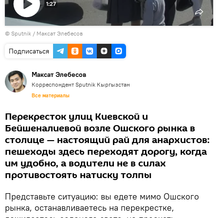
1:27
Воспроизвести
©
Sputnik
видео
/ Максат Элебесов
Подписаться
Максат Элебесов
Корреспондент Sputnik Кыргызстан
Все материалы
Перекресток улиц Киевской и
Бейшеналиевой возле Ошского рынка в
столице — настоящий рай для анархистов:
пешеходы здесь переходят дорогу, когда
им удобно, а водители не в силах
противостоять натиску толпы
Представьте ситуацию: вы едете мимо Ошского
рынка, останавливаетесь на перекрестке,