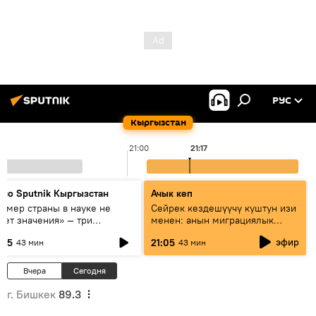
РУС
Кыргызстан
21:00
21:17
дио Sputnik Кыргызстан
Ачык кеп
азмер страны в науке не
Сейрек кездешүүчү куштун изи
еет значения» — три
менен: анын миграциялык
сперта о сотрудничестве
жолу эмнеден кабар берет?
эфир
:05
21:05
43 мин
43 мин
ссии и Кыргызстана в
разовании и исследованиях
Вчера
Сегодня
г. Бишкек
89.3