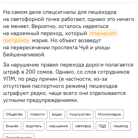
На самом деле спецсигналы для пешеходов
на светофорной точке работают, однако это ничего
не меняет. Вероятно, осталось надеяться
на надземный переход, который
планирует 
построить
мэрия. Но объект возведут
на перересечении проспекта Чуй и улицы
Бейшеналиевой.
За нарушение правил перехода дороги полагается
штраф в 200 сомов. Однако, со слов сотрудников
УПМ, по ряду причин (в частности, из-за
отсутствия паспортного режима) пешеходов
штрафуют редко, чаще всего они отделываются
устными предупреждениями.
Общество
Новости
видео
Кыргызстан
Мультимедиа
Бишкек
водитель
нарушение
светофор
ПДД
пешеход
Ошский рынок