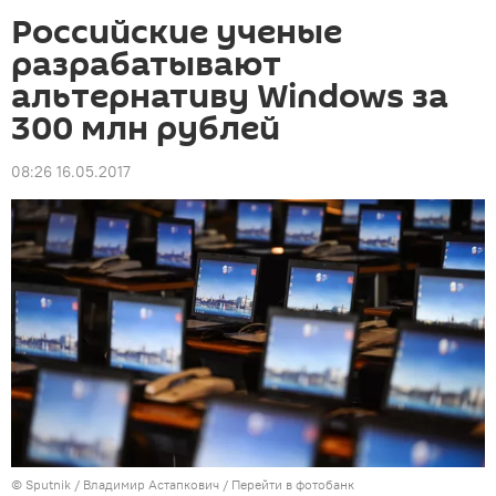
Российские ученые
разрабатывают
альтернативу Windows за
300 млн рублей
08:26 16.05.2017
©
Sputnik
/ Владимир Астапкович
/
Перейти в фотобанк