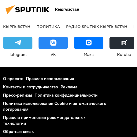
Кыргызстан
КЫРГЫЗСТАН
ПОЛИТИКА
РАДИО SPUTNIK КЫРГЫЗСТАН
Р
Telegram
VK
Макс
Rutube
О проекте
Правила использования
Контакты и сотрудничество
Реклама
Пресс-релизы
Политика конфиденциальности
Политика использования Cookie и автоматического
логирования
Правила применения рекомендательных
технологий
Обратная связь