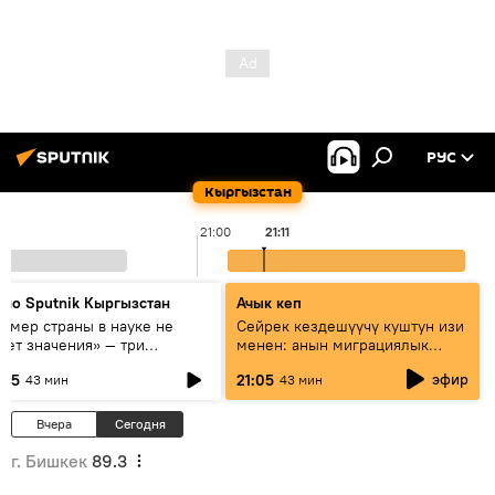
РУС
Кыргызстан
21:00
21:11
дио Sputnik Кыргызстан
Ачык кеп
азмер страны в науке не
Сейрек кездешүүчү куштун изи
еет значения» — три
менен: анын миграциялык
сперта о сотрудничестве
жолу эмнеден кабар берет?
эфир
:05
21:05
43 мин
43 мин
ссии и Кыргызстана в
разовании и исследованиях
Вчера
Сегодня
г. Бишкек
89.3