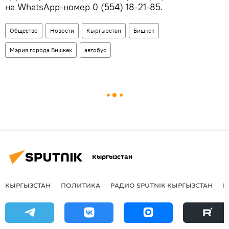
на WhatsApp-номер 0 (554) 18-21-85.
Общество
Новости
Кыргызстан
Бишкек
Мэрия города Бишкек
автобус
Кыргызстан
КЫРГЫЗСТАН
ПОЛИТИКА
РАДИО SPUTNIK КЫРГЫЗСТАН
Р