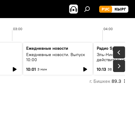
РУС
КЫРГ
03:00
04:00
Ежедневные новости
Радио Sputnik Кыр
Ежедневные новости. Выпуск
Эль-Ниньо, жара и 
10:00
действительно вли
 өнүгүү
погоду в Кыргызст
10:01
10:13
3 мин
38 мин
г. Бишкек
89.3