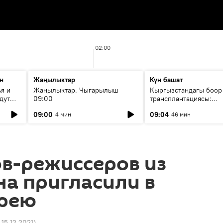
02:00
н
Жаңылыктар
Күн башат
я и
Жаңылыктар. Чыгарылыш
Кыргызстандагы боор
дут
09:00
трансплантациясы:
жетишкендиктер жана
09:00
09:04
4 мин
46 мин
келечеги
в-режиссеров из
а пригласили в
рею
 15.12.2021
)