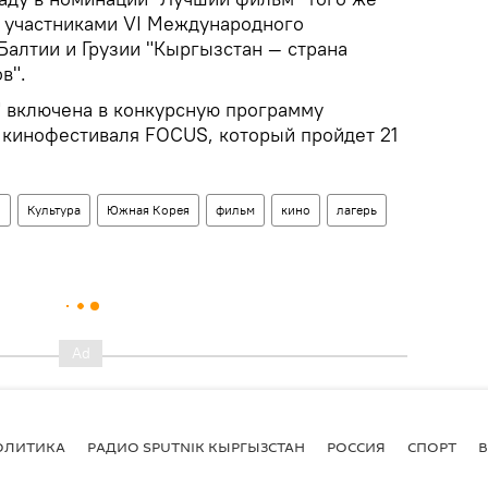
 участниками VI Международного
Балтии и Грузии "Кыргызстан — страна
в".
 включена в конкурсную программу
кинофестиваля FOCUS, который пройдет 21
н
Культура
Южная Корея
фильм
кино
лагерь
ОЛИТИКА
РАДИО SPUTNIK КЫРГЫЗСТАН
РОССИЯ
СПОРТ