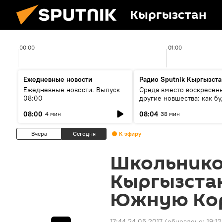
Кыргызстан
00:00
01:00
Ежедневные новости
Радио Sputnik Кыргызста
Ежедневные новости. Выпуск
Среда вместо воскресень
08:00
другие новшества: как бу
проходить выборы в КР?
08:00
08:04
4 мин
38 мин
Вчера
Сегодня
К эфиру
Школьнико
Кыргызстан
Южную Ко
17:44 24.05.2017
(обновлено:
19:12