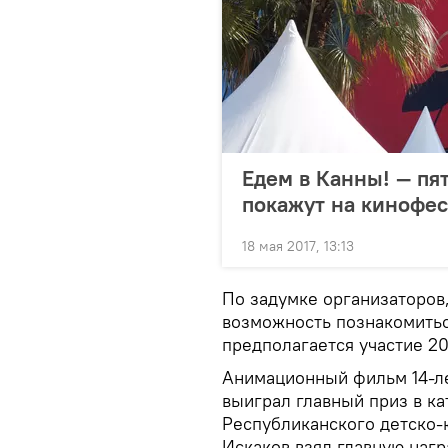
Едем в Канны! — пя
покажут на кинофе
18 мая 2017, 13:13
По задумке организаторов
возможность познакомитьс
предполагается участие 20
Анимационный фильм 14-ле
выиграл главный приз в к
Республиканского детско-
Искаков взял главную наг