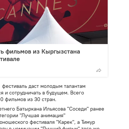
ть фильмов из Кыргызстана
стивале
, фестиваль даст молодым талантам
я и сотрудничать в будущем. Всего
0 фильмов из 30 стран.
тнего Батыркана Ильясова "Соседи" ранее
атегории "Лучшая анимация"
юношеского фестиваля "Карек", а Тимур
раду в номинации "Лучший фильм" того же