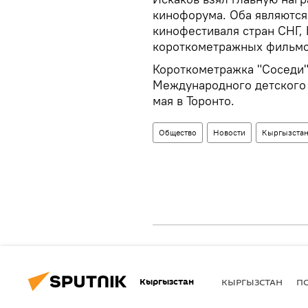
кинофорума. Оба являются
кинофестиваля стран СНГ, 
короткометражных фильмо
Короткометражка "Соседи"
Международного детского 
мая в Торонто.
Общество
Новости
Кыргызста
Кыргызстан
КЫРГЫЗСТАН
П