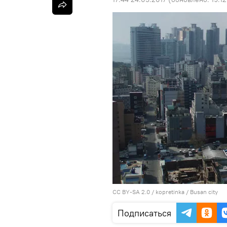
CC BY-SA 2.0
/
kopretinka
/
Busan city
Подписаться