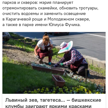
парков и скверов: мэрия планирует
отремонтировать скамейки, обновить тротуары,
очистить водоемы и заменить освещение
в Карагачевой роще и Молодежном сквере,
а также в парке имени Юлиуса Фучика.
Львиный зев, тагетеса... — бишкекские
клумбы заиграют яркими красками