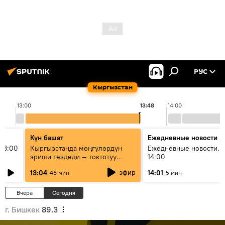
РУС
Кыргызстан
13:00
13:48
14:00
Күн башат
Ежедневные новости
13:00
Кыргызстанда мөңгүлөрдүн
Ежедневные новости. 
эриши тездеди — токтотуу
14:00
мүмкүн эмеспи?
эфир
13:04
14:01
46 мин
5 мин
Вчера
Сегодня
г. Бишкек
89.3