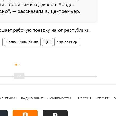
ми-героинями в Джалал-Абаде.
сно", — рассказала вице-премьер.
ршает рабочую поездку на юг республики.
н
Чолпон Султанбекова
ДТП
вице-премьер
ОЛИТИКА
РАДИО SPUTNIK КЫРГЫЗСТАН
РОССИЯ
СПОРТ