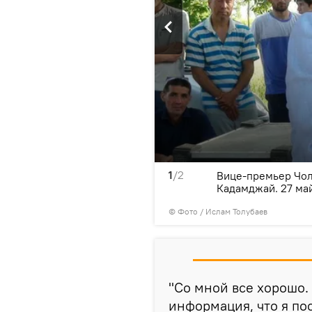
1
/2
 время рабочей поездки в
Вице-премьер Чол
Кадамджай. 27 май
© Фото / Ислам Толубаев
"Со мной все хорошо.
информация, что я по