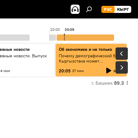
РУС
КЫРГ
20:00
20:09
евные новости
Об экономике и не только
евные новости. Выпуск
Почему демографический бум
Кыргызстана может
превратиться в проблему и как
эфир
20:05
4 мин
37 мин
этого избежать
г. Бишкек
89.3