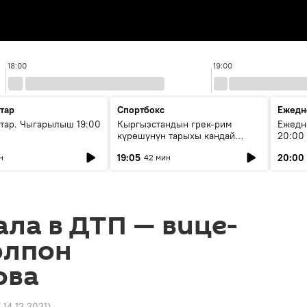
18:00
19:00
тар
Спортбокс
Ежедн
ар. Чыгарылыш 19:00
Кыргызстандын грек-рим
Ежедн
күрөшүнүн тарыхы кандай
20:00
башталган?
19:05
20:00
н
42 мин
ала в ДТП — вице-
олпон
ова
7 14.12.2021
)