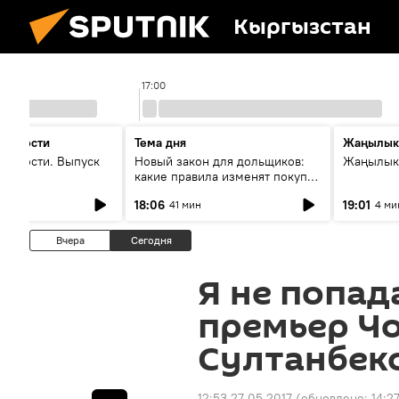
Кыргызстан
17:00
 новости
Тема дня
Жаңылык
новости. Выпуск
Новый закон для дольщиков:
Жаңылыкт
какие правила изменят покупку
квартир
18:06
19:01
41 мин
4 ми
Вчера
Сегодня
Я не попад
премьер Ч
Султанбек
12:53 27.05.2017
(обновлено:
14:2