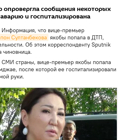
р опровергла сообщения некоторых
 аварию и госпитализирована
Информация, что вице-премьер
пон Султанбекова
якобы попала в ДТП,
ельности. Об этом корреспонденту Sputnik
 чиновница.
 СМИ страны, вице-премьер якобы попала
мджае, после которой ее госпитализировали
мой руки.