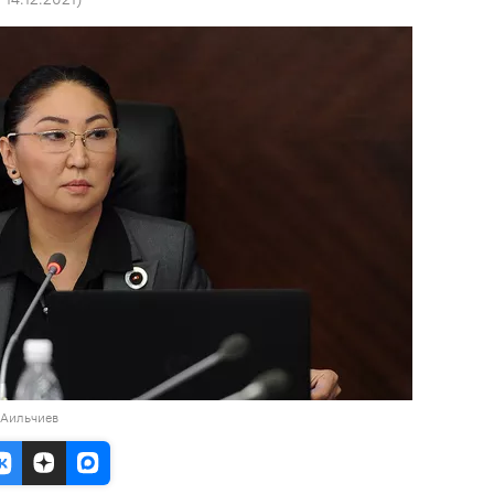
 Аильчиев