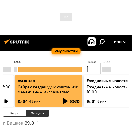
РУС
Кыргызстан
15:00
15:50
16:00
Ачык кеп
Ежедневные новости
15:00
Сейрек кездешүүчү куштун изи
Ежедневные новости. 
менен: анын миграциялык
16:00
жолу эмнеден кабар берет?
эфир
15:04
16:01
43 мин
6 мин
Вчера
Сегодня
г. Бишкек
89.3