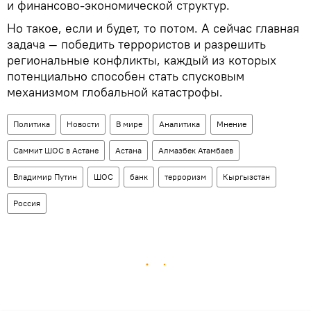
и финансово-экономической структур.
Но такое, если и будет, то потом. А сейчас главная
задача — победить террористов и разрешить
региональные конфликты, каждый из которых
потенциально способен стать спусковым
механизмом глобальной катастрофы.
Политика
Новости
В мире
Аналитика
Мнение
Саммит ШОС в Астане
Астана
Алмазбек Атамбаев
Владимир Путин
ШОС
банк
терроризм
Кыргызстан
Россия