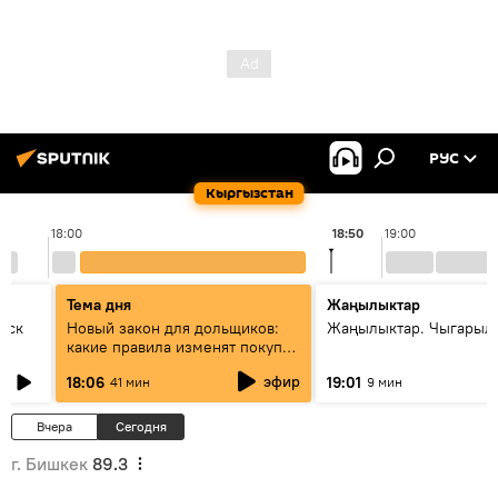
РУС
Кыргызстан
18:00
18:50
19:00
Тема дня
Жаңылыктар
уск
Новый закон для дольщиков:
Жаңылыктар. Чыгарыл
какие правила изменят покупку
квартир
эфир
18:06
19:01
41 мин
9 мин
Вчера
Сегодня
г. Бишкек
89.3