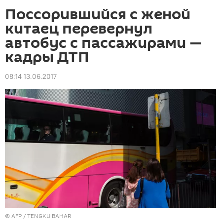
Поссорившийся с женой
китаец перевернул
автобус с пассажирами —
кадры ДТП
08:14 13.06.2017
©
AFP
/ TENGKU BAHAR