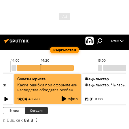
РУС
Кыргызстан
14:00
14:20
15:00
Советы юриста
Жаңылыктар
уск
Какие ошибки при оформлении
Жаңылыктар. Чыгарыл
наследства обходятся особенно
дорого - советы юриста
эфир
14:04
15:01
40 мин
3 мин
Вчера
Сегодня
г. Бишкек
89.3