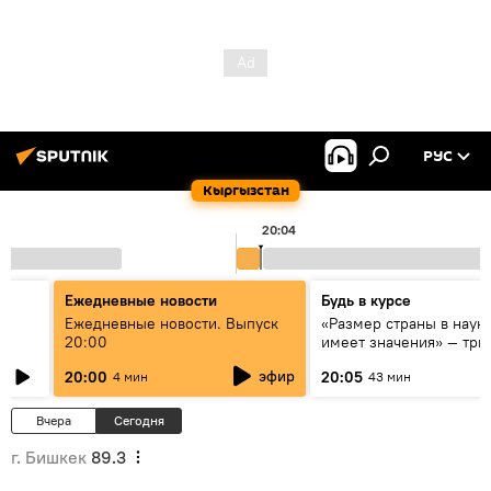
РУС
Кыргызстан
20:04
Ежедневные новости
Будь в курсе
к
Ежедневные новости. Выпуск
«Размер страны в наук
20:00
имеет значения» — три
эксперта о сотрудниче
эфир
20:00
20:05
4 мин
43 мин
России и Кыргызстана 
образовании и исследо
Вчера
Сегодня
г. Бишкек
89.3