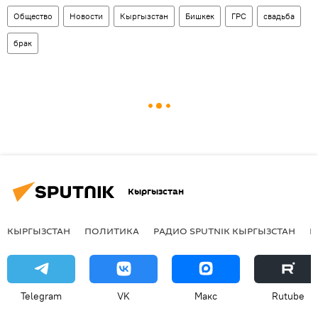
Общество
Новости
Кыргызстан
Бишкек
ГРС
свадьба
брак
Кыргызстан
КЫРГЫЗСТАН
ПОЛИТИКА
РАДИО SPUTNIK КЫРГЫЗСТАН
Р
Telegram
VK
Макс
Rutube