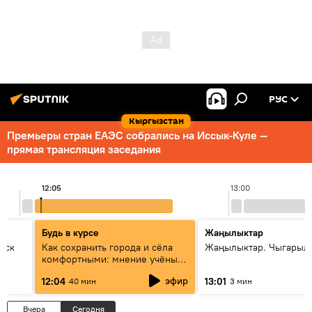
РУС
Кыргызстан
Премьеры стран ЕАЭС собрались на Иссык-Куле —
прямая трансляция заседания
12:05
13:00
Будь в курсе
Жаңылыктар
уск
Как сохранить города и сёла
Жаңылыктар. Чыгарыл
комфортными: мнение учёных
Евразии
эфир
12:04
13:01
40 мин
3 мин
Вчера
Сегодня