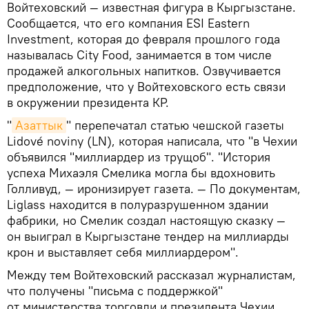
Войтеховский — известная фигура в Кыргызстане.
Сообщается, что его компания ESI Eastern
Investment, которая до февраля прошлого года
называлась City Food, занимается в том числе
продажей алкогольных напитков. Озвучивается
предположение, что у Войтеховского есть связи
в окружении президента КР.
"
Азаттык
" перепечатал статью чешской газеты
Lidové noviny (LN), которая написала, что "в Чехии
объявился "миллиардер из трущоб". "История
успеха Михаэля Смелика могла бы вдохновить
Голливуд, — иронизирует газета. — По документам,
Liglass находится в полуразрушенном здании
фабрики, но Смелик создал настоящую сказку —
он выиграл в Кыргызстане тендер на миллиарды
крон и выставляет себя миллиардером".
Между тем Войтеховский рассказал журналистам,
что получены "письма с поддержкой"
от министерства торговли и президента Чехии.