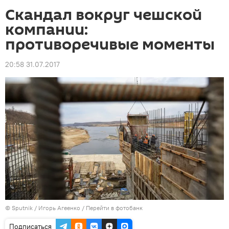
Скандал вокруг чешской
компании:
противоречивые моменты
20:58 31.07.2017
©
Sputnik
/ Игорь Агеенко
/
Перейти в фотобанк
Подписаться