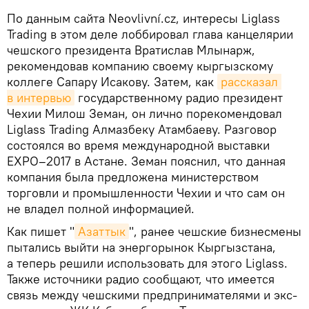
По данным сайта Neovlivní.cz, интересы Liglass
Trading в этом деле лоббировал глава канцелярии
чешского президента Вратислав Млынарж,
рекомендовав компанию своему кыргызскому
коллеге Сапару Исакову. Затем, как
рассказал 
в интервью
государственному радио президент
Чехии Милош Земан, он лично порекомендовал
Liglass Trading Алмазбеку Атамбаеву. Разговор
состоялся во время международной выставки
EXPO–2017 в Астане. Земан пояснил, что данная
компания была предложена министерством
торговли и промышленности Чехии и что сам он
не владел полной информацией.
Как пишет "
Азаттык
", ранее чешские бизнесмены
пытались выйти на энергорынок Кыргызстана,
а теперь решили использовать для этого Liglass.
Также источники радио сообщают, что имеется
связь между чешскими предпринимателями и экс-