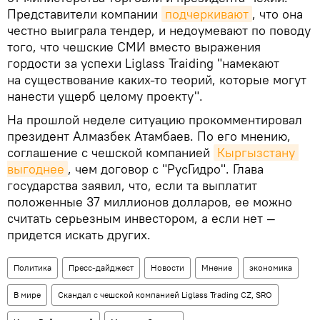
Представители компании
подчеркивают
, что она
честно выиграла тендер, и недоумевают по поводу
того, что чешские СМИ вместо выражения
гордости за успехи Liglass Traiding "намекают
на существование каких-то теорий, которые могут
нанести ущерб целому проекту".
На прошлой неделе ситуацию прокомментировал
президент Алмазбек Атамбаев. По его мнению,
соглашение с чешской компанией
Кыргызстану 
выгоднее
, чем договор с "РусГидро". Глава
государства заявил, что, если та выплатит
положенные 37 миллионов долларов, ее можно
считать серьезным инвестором, а если нет —
придется искать других.
Политика
Пресс-дайджест
Новости
Мнение
экономика
В мире
Скандал с чешской компанией Liglass Trading CZ, SRO