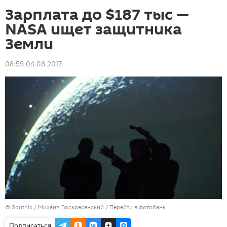
Зарплата до $187 тыс —
NASA ищет защитника
Земли
08:59 04.08.2017
©
Sputnik
/ Михаил Воскресенский
/
Перейти в фотобанк
Подписаться