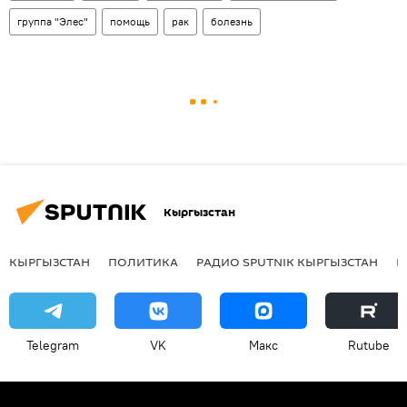
группа "Элес"
помощь
рак
болезнь
Кыргызстан
КЫРГЫЗСТАН
ПОЛИТИКА
РАДИО SPUTNIK КЫРГЫЗСТАН
Р
Telegram
VK
Макс
Rutube