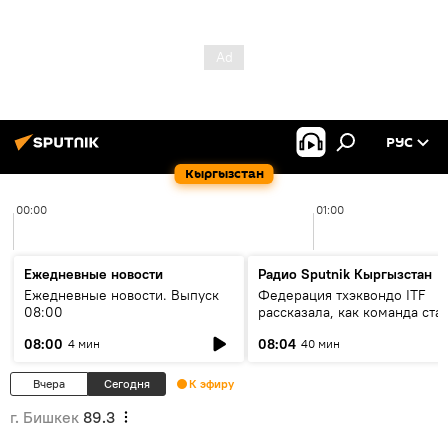
РУС
Кыргызстан
00:00
01:00
Ежедневные новости
Радио Sputnik Кыргызстан
Ежедневные новости. Выпуск
Федерация тхэквондо ITF
08:00
рассказала, как команда ста
жертвой мошенников
08:00
08:04
4 мин
40 мин
Вчера
Сегодня
К эфиру
г. Бишкек
89.3