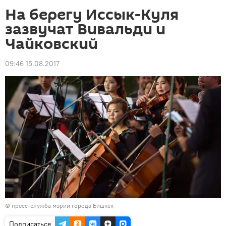
На берегу Иссык-Куля
зазвучат Вивальди и
Чайковский
09:46 15.08.2017
©
пресс-служба мэрии города Бишкек
Подписаться