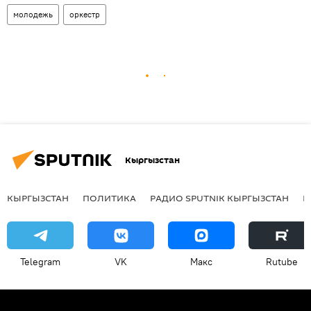
молодежь
оркестр
Кыргызстан
КЫРГЫЗСТАН
ПОЛИТИКА
РАДИО SPUTNIK КЫРГЫЗСТАН
Р
Telegram
VK
Макс
Rutube