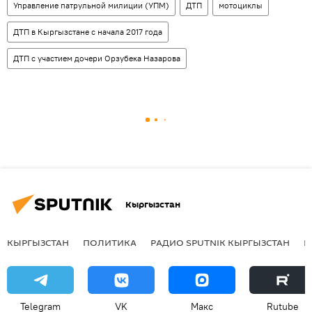
Управление патрульной милиции (УПМ)
ДТП
мотоциклы
ДТП в Кыргызстане с начала 2017 года
ДТП с участием дочери Орзубека Назарова
Кыргызстан
КЫРГЫЗСТАН
ПОЛИТИКА
РАДИО SPUTNIK КЫРГЫЗСТАН
Р
Telegram
VK
Макс
Rutube