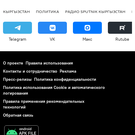
КЫРГЫЗСТАН
ПОЛИТИКА
РАДИО SPUTNIK КЫРГЫЗСТАН
Р
Telegram
VK
Макс
Rutube
О проекте
Правила использования
Контакты и сотрудничество
Реклама
Пресс-релизы
Политика конфиденциальности
Политика использования Cookie и автоматического
логирования
Правила применения рекомендательных
технологий
Обратная связь