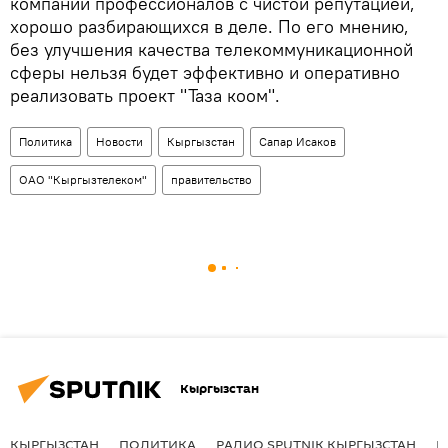
компании профессионалов с чистой репутацией,
хорошо разбирающихся в деле. По его мнению,
без улучшения качества телекоммуникационной
сферы нельзя будет эффективно и оперативно
реализовать проект "Таза коом".
Политика
Новости
Кыргызстан
Сапар Исаков
ОАО "Кыргызтелеком"
правительство
Кыргызстан
КЫРГЫЗСТАН
ПОЛИТИКА
РАДИО SPUTNIK КЫРГЫЗСТАН
Р