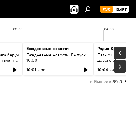
РУС
КЫРГ
03:00
04:00
Ежедневные новости
Радио Sputnik Кыр
ага берүү
Ежедневные новости. Выпуск
Пять ошибок котор
 талаптар
10:00
дорого обойтись п
жилья
10:01
10:04
3 мин
39 мин
г. Бишкек
89.3