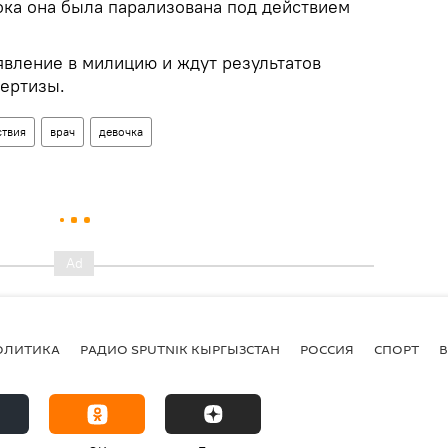
ока она была парализована под действием
явление в милицию и ждут результатов
ертизы.
твия
врач
девочка
ОЛИТИКА
РАДИО SPUTNIK КЫРГЫЗСТАН
РОССИЯ
СПОРТ