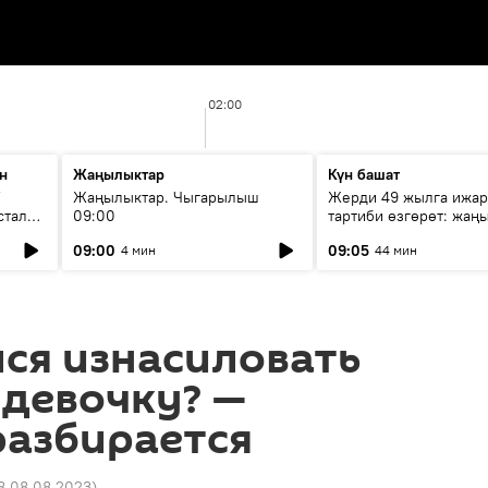
02:00
н
Жаңылыктар
Күн башат
F
Жаңылыктар. Чыгарылыш
Жерди 49 жылга ижар
стала
09:00
тартиби өзгөрөт: жаңы
эмнени көздөйт?
09:00
09:05
4 мин
44 мин
ся изнасиловать
 девочку? —
разбирается
8 08.08.2023
)