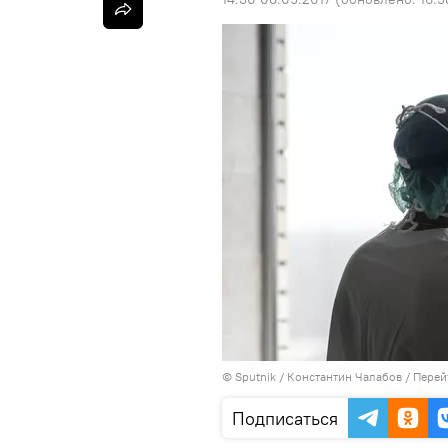
©
Sputnik
/ Константин Чалабов
/
Перей
Подписаться