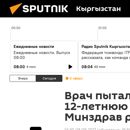
Кыргызстан
00:00
01:00
Ежедневные новости
Радио Sputnik Кыргызста
Ежедневные новости. Выпуск
Федерация тхэквондо IT
08:00
рассказала, как команда 
жертвой мошенников
08:00
08:04
4 мин
40 мин
Вчера
Сегодня
К эфиру
Врач пытал
12-летнюю
Минздрав 
14:30 08.09.2017
(обновлено:
16:5