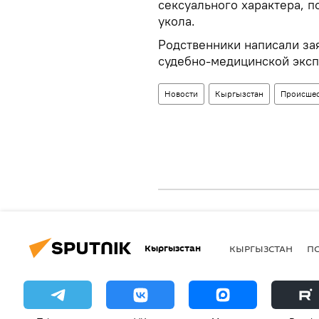
сексуального характера, п
укола.
Родственники написали за
судебно-медицинской эксп
Новости
Кыргызстан
Происшес
Кыргызстан
КЫРГЫЗСТАН
П