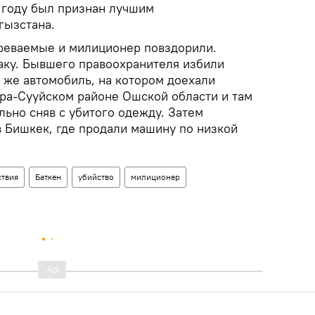
5 году был признан лучшим
ызстана.
реваемые и милиционер повздорили.
аку. Бывшего правоохранителя избили
о же автомобиль, на котором доехали
ара-Сууйском районе Ошской области и там
льно сняв с убитого одежду. Затем
в Бишкек, где продали машину по низкой
твия
Баткен
убийство
милиционер