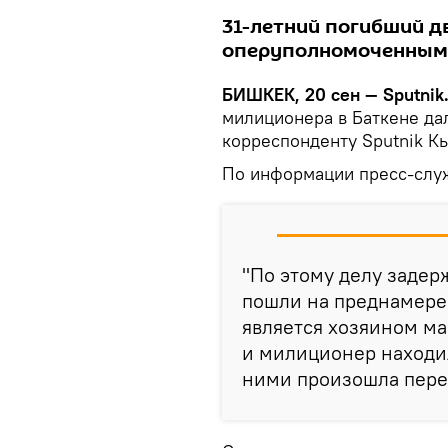
31-летний погибший д
оперуполномоченным
БИШКЕК, 20 сен — Sputnik
милиционера в Баткене да
корреспонденту Sputnik К
По информации пресс-сл
"По этому делу задер
пошли на преднамере
является хозяином ма
и милиционер находил
ними произошла переп