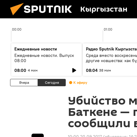
Кыргызстан
00:00
01:00
Ежедневные новости
Радио Sputnik Кыргызста
Ежедневные новости. Выпуск
Среда вместо воскресень
08:00
другие новшества: как бу
проходить выборы в КР?
08:00
08:04
4 мин
38 мин
Вчера
Сегодня
К эфиру
Убийство 
Баткене — 
сообщили 
10:00 20.09.2017
(обновлено:
14:2