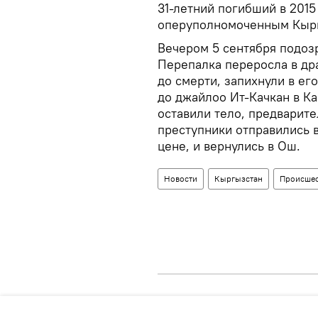
31-летний погибший в 201
оперуполномоченным Кырг
Вечером 5 сентября подоз
Перепалка переросла в др
до смерти, запихнули в ег
до джайлоо Ит-Качкан в К
оставили тело, предварите
преступники отправились 
цене, и вернулись в Ош.
Новости
Кыргызстан
Происшес