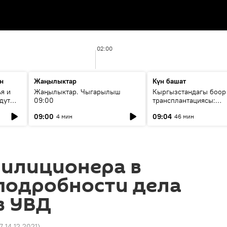
02:00
н
Жаңылыктар
Күн башат
я и
Жаңылыктар. Чыгарылыш
Кыргызстандагы боор
дут
09:00
трансплантациясы:
жетишкендиктер жана
09:00
09:04
4 мин
46 мин
келечеги
милиционера в
подробности дела
в УВД
7 14.12.2021
)