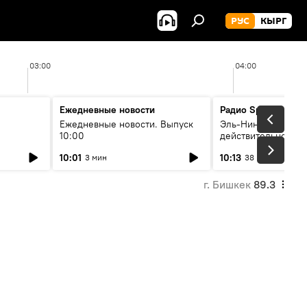
РУС
КЫРГ
03:00
04:00
Ежедневные новости
Радио Sputnik Кыр
Ежедневные новости. Выпуск
Эль-Ниньо, жара и 
10:00
действительно вли
 өнүгүү
погоду в Кыргызст
10:01
10:13
3 мин
38 мин
г. Бишкек
89.3