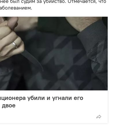
ее был судим за убийство. Отмечается, что
заболеванием.
иционера убили и угнали его
 двое