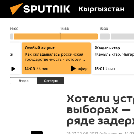
Кыргызстан
14:00
14:33
15:00
Особый акцент
Жаңылыктар
Выпуск
Как складывалась российская
Жаңылыктар. Чыга
государственность - история
России и геополитика Евразии
эфир
14:03
15:01
56 мин
7 мин
глазами аналитиков
Вчера
Сегодня
Хотели уст
выборах —
ряде заде
21:27 22.09.2017
(обновлено:
14:2