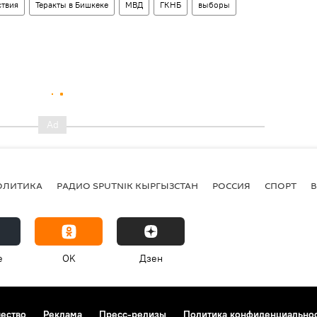
твия
Теракты в Бишкеке
МВД
ГКНБ
выборы
ОЛИТИКА
РАДИО SPUTNIK КЫРГЫЗСТАН
РОССИЯ
СПОРТ
e
OK
Дзен
чество
Реклама
Пресс-релизы
Политика конфиденциально