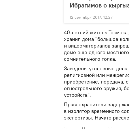
Ибрагимов о кыргы
12 сентября 2017, 12:27
40-летний житель Токмока
хранил дома "большое коли
и видеоматериалов запрещ
доме еще одного местного
сомнительного толка.
Заведены уголовные дела 
религиозной или межреги
приобретение, передача, с
огнестрельного оружия, б
устройств".
Правоохранители задержал
в изолятор временного с
экспертизы. Начато рассл