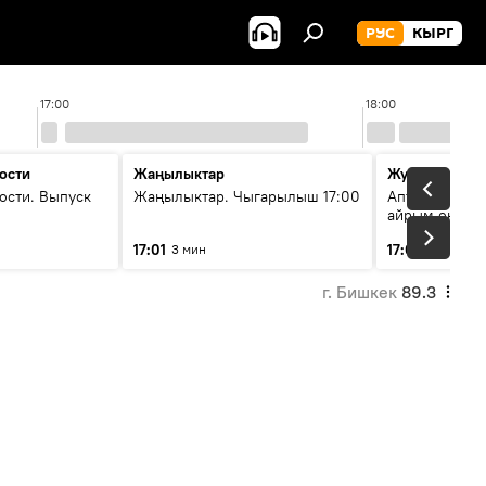
РУС
КЫРГ
17:00
18:00
ости
Жаңылыктар
Жума жыйын
ости. Выпуск
Жаңылыктар. Чыгарылыш 17:00
Апта ичинде 
айрым окуяла
17:01
17:05
3 мин
45 мин
г. Бишкек
89.3