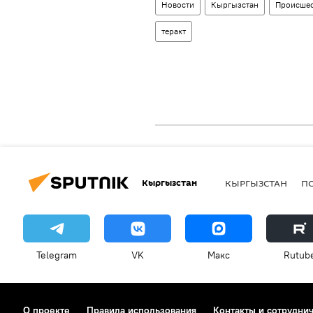
Новости
Кыргызстан
Происшес
теракт
Кыргызстан
КЫРГЫЗСТАН
П
Telegram
VK
Макс
Rutub
О проекте
Правила использования
Контакты и сотрудни