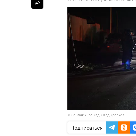
©
Sputnik / Табылды Кадырбеков
Подписаться