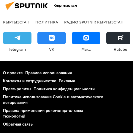
Кыргызстан
КЫРГЫЗСТАН
ПОЛИТИКА
РАДИО SPUTNIK КЫРГЫЗСТАН
Р
Telegram
VK
Макс
Rutube
О проекте
Правила использования
Контакты и сотрудничество
Реклама
Пресс-релизы
Политика конфиденциальности
Политика использования Cookie и автоматического
логирования
Правила применения рекомендательных
технологий
Обратная связь