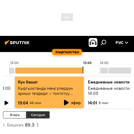
РУС
Кыргызстан
13:00
13:48
14:00
Күн башат
Ежедневные новости
13:00
Кыргызстанда мөңгүлөрдүн
Ежедневные новости. 
эриши тездеди — токтотуу
14:00
мүмкүн эмеспи?
эфир
13:04
14:01
46 мин
5 мин
Вчера
Сегодня
г. Бишкек
89.3