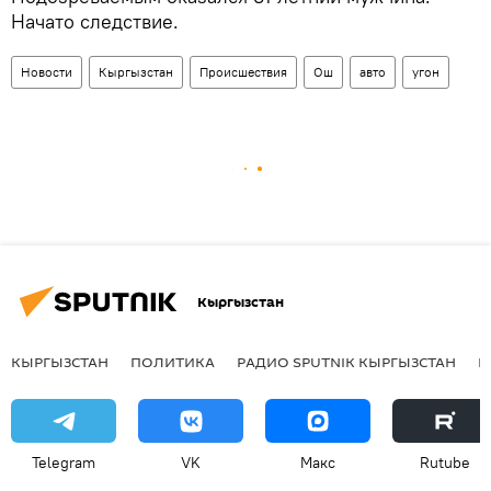
Начато следствие.
Новости
Кыргызстан
Происшествия
Ош
авто
угон
Кыргызстан
КЫРГЫЗСТАН
ПОЛИТИКА
РАДИО SPUTNIK КЫРГЫЗСТАН
Р
Telegram
VK
Макс
Rutube