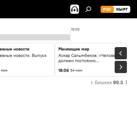
РУС
КЫРГ
19:00
евные новости
Меняющие мир
евные новости. Выпуск
Аскар Салымбеков: «Человек
должен постоянно
совершенствоваться»
18:06
 мин
54 мин
г. Бишкек
89.3