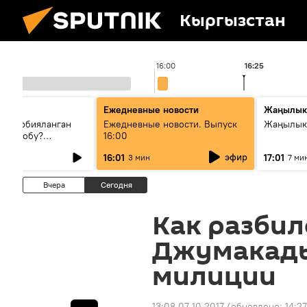
Кыргызстан
16:00
16:25
Ежедневные новости
Жаңылык
н тарбияланган
Ежедневные новости. Выпуск
Жаңылыкт
й болобу?
16:00
жашоосунда
эфир
16:01
17:01
3 мин
7 ми
орду
Вчера
Сегодня
Как разбил
Джумакады
милиции
13:08 07.10.2017
(обновлено:
14:27