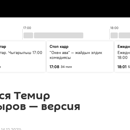
17:00
18:00
тар
Стоп кадр
Ежедн
ар. Чыгарылыш 17:00
"Окен ава" — жайдын элдик
Ежедн
комедиясы
18:00
17:08
18:01
н
34 мин
5
ся Темир
ров — версия
 14.12.2021
)