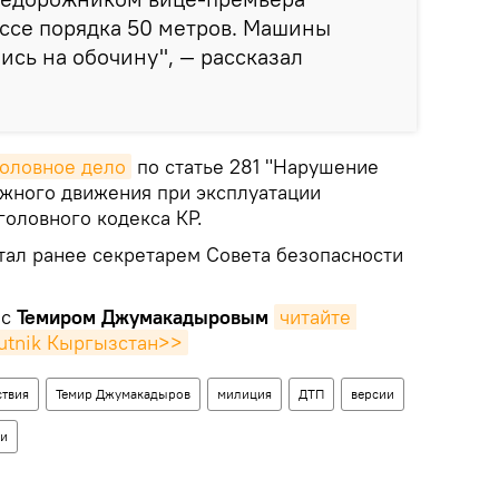
ассе порядка 50 метров. Машины
ись на обочину", — рассказал
головное дело
по статье 281 "Нарушение
жного движения при эксплуатации
головного кодекса КР.
ал ранее секретарем Совета безопасности
 с
Темиром Джумакадыровым
читайте 
putnik Кыргызстан>>
твия
Темир Джумакадыров
милиция
ДТП
версии
ии