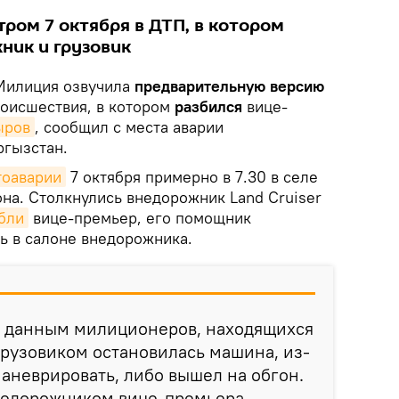
ром 7 октября в ДТП, в котором
ник и грузовик
илиция озвучила
предварительную версию
оисшествия, в котором
разбился
вице-
ыров
, сообщил с места аварии
ргызстан.
тоаварии
7 октября примерно в 7.30 в селе
на. Столкнулись внедорожник Land Cruiser
бли
вице-премьер, его помощник
ь в салоне внедорожника.
 данным милиционеров, находящихся
грузовиком остановилась машина, из-
маневрировать, либо вышел на обгон.
внедорожником вице-премьера