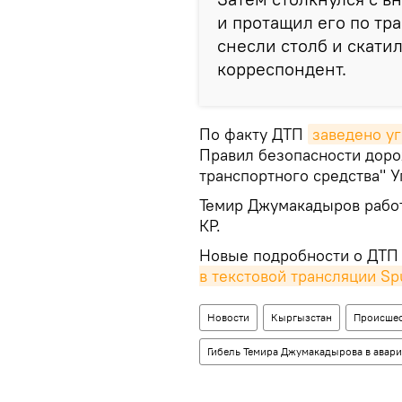
и протащил его по тр
снесли столб и скатил
корреспондент.
По факту ДТП
заведено у
Правил безопасности доро
транспортного средства" У
Темир Джумакадыров работ
КР.
Новые подробности о ДТП
в текстовой трансляции S
Новости
Кыргызстан
Происшес
Гибель Темира Джумакадырова в авар