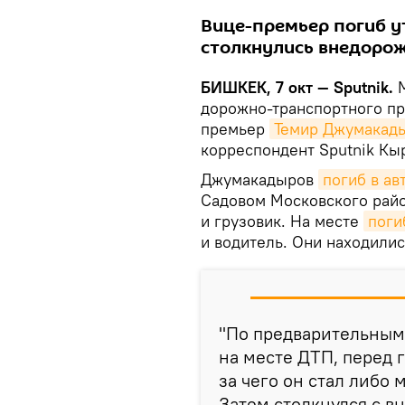
Вице-премьер погиб ут
столкнулись внедорож
БИШКЕК, 7 окт — Sputnik.
М
дорожно-транспортного пр
премьер
Темир Джумакад
корреспондент Sputnik Кы
Джумакадыров
погиб в ав
Садовом Московского райо
и грузовик. На месте
поги
и водитель. Они находилис
"По предварительным
на месте ДТП, перед 
за чего он стал либо 
Затем столкнулся с 