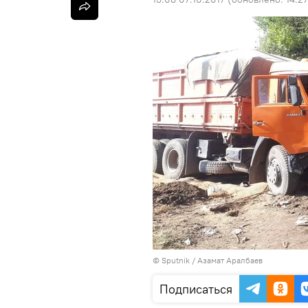
©
Sputnik
/ Азамат Аралбаев
Подписаться