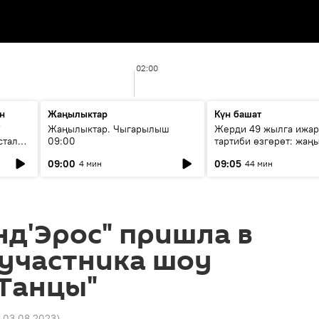
02:00
н
Жаңылыктар
Күн башат
F
Жаңылыктар. Чыгарылыш
Жерди 49 жылга ижар
стала
09:00
тартиби өзгөрөт: жаңы
эмнени көздөйт?
09:00
09:05
4 мин
44 мин
нд'Эрос" пришла в
 участника шоу
 Танцы"
7 03.08.2023
)