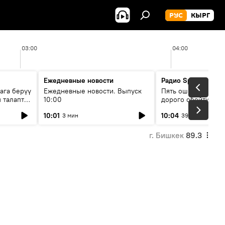
РУС
КЫРГ
03:00
04:00
Ежедневные новости
Радио Sputnik Кыр
ага берүү
Ежедневные новости. Выпуск
Пять ошибок котор
 талаптар
10:00
дорого обойтись п
жилья
10:01
10:04
3 мин
39 мин
г. Бишкек
89.3