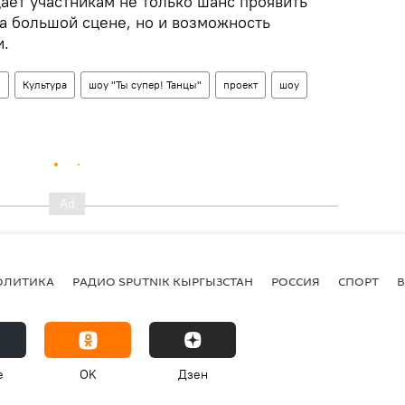
дает участникам не только шанс проявить
на большой сцене, но и возможность
и.
н
Культура
шоу "Ты супер! Танцы"
проект
шоу
ОЛИТИКА
РАДИО SPUTNIK КЫРГЫЗСТАН
РОССИЯ
СПОРТ
e
OK
Дзен