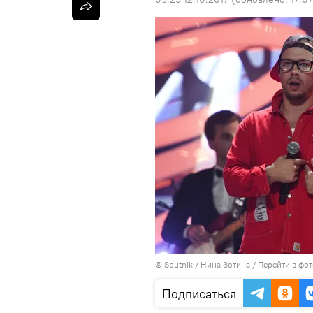
©
Sputnik
/ Нина Зотина
/
Перейти в фо
Подписаться