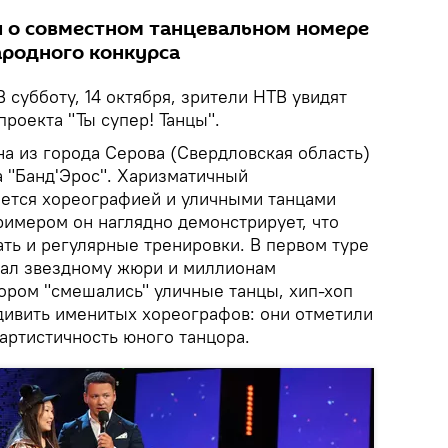
 о совместном танцевальном номере
родного конкурса
 субботу, 14 октября, зрители НТВ увидят
роекта "Ты супер! Танцы".
 из города Серова (Свердловская область)
 "Банд'Эрос". Харизматичный
ется хореографией и уличными танцами
римером он наглядно демонстрирует, что
ть и регулярные тренировки. В первом туре
вал звездному жюри и миллионам
тором "смешались" уличные танцы, хип-хоп
удивить именитых хореографов: они отметили
артистичность юного танцора.