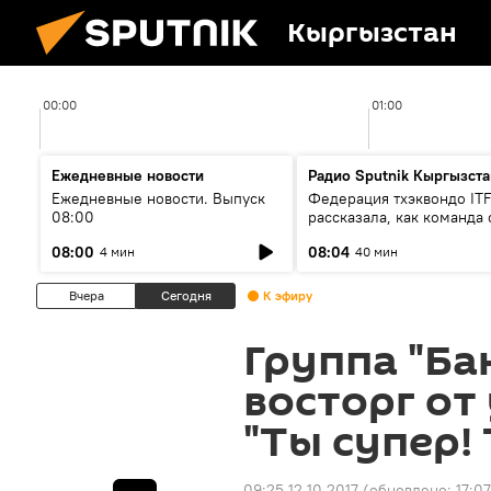
Кыргызстан
00:00
01:00
Ежедневные новости
Радио Sputnik Кыргызста
Ежедневные новости. Выпуск
Федерация тхэквондо IT
08:00
рассказала, как команда 
жертвой мошенников
08:00
08:04
4 мин
40 мин
Вчера
Сегодня
К эфиру
Группа "Ба
восторг от
"Ты супер!
09:25 12.10.2017
(обновлено:
17:0