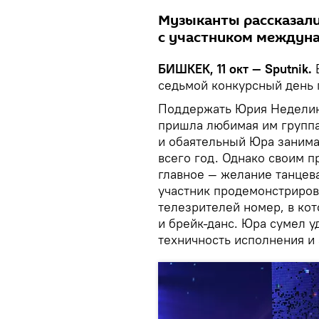
Музыканты рассказали
с участником междуна
БИШКЕК, 11 окт — Sputnik.
В
седьмой конкурсный день п
Поддержать Юрия Неделина
пришла любимая им группа
и обаятельный Юра занима
всего год. Однако своим п
главное — желание танцева
участник продемонстриро
телезрителей номер, в ко
и брейк-данс. Юра сумел 
техничность исполнения и 