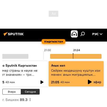
РУС
Кыргызстан
21:00
21:24
дио Sputnik Кыргызстан
Ачык кеп
азмер страны в науке не
Сейрек кездешүүчү куштун изи
еет значения» — три
менен: анын миграциялык
сперта о сотрудничестве
жолу эмнеден кабар берет?
эфир
:05
21:05
43 мин
43 мин
ссии и Кыргызстана в
разовании и исследованиях
Вчера
Сегодня
г. Бишкек
89.3