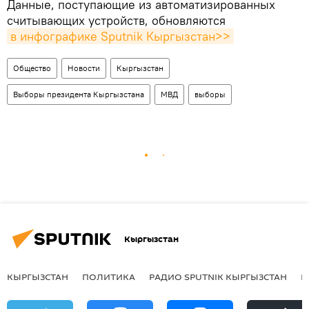
Данные, поступающие из автоматизированных
считывающих устройств, обновляются
в инфографике Sputnik Кыргызстан>>
Общество
Новости
Кыргызстан
Выборы президента Кыргызстана
МВД
выборы
Кыргызстан
КЫРГЫЗСТАН
ПОЛИТИКА
РАДИО SPUTNIK КЫРГЫЗСТАН
Р