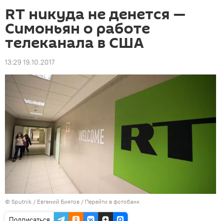
RT никуда не денется —
Симоньян о работе
телеканала в США
13:29 19.10.2017
©
Sputnik
/ Евгений Биятов
/
Перейти в фотобанк
Подписаться