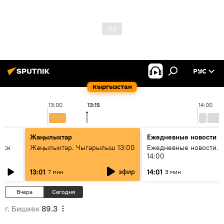
РУС
Кыргызстан
13:00
13:15
14:00
Жаңылыктар
Ежедневные новости
уск
Жаңылыктар. Чыгарылыш 13:00
Ежедневные новости. 
14:00
эфир
13:01
14:01
7 мин
3 мин
Вчера
Сегодня
г. Бишкек
89.3