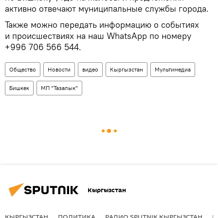
активно отвечают муниципальные службы города.
Также можно передать информацию о событиях
и происшествиях на наш WhatsApp по номеру
+996 706 566 544.
Общество
Новости
видео
Кыргызстан
Мультимедиа
Бишкек
МП "Тазалык"
Кыргызстан
КЫРГЫЗСТАН
ПОЛИТИКА
РАДИО SPUTNIK КЫРГЫЗСТАН
Р