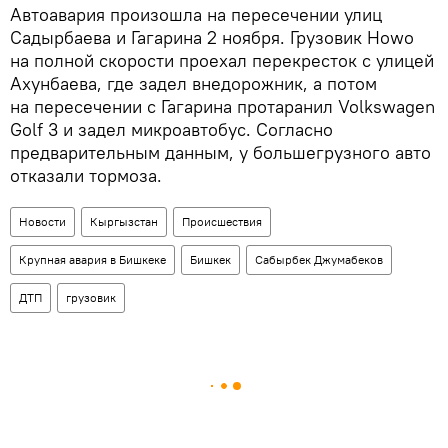
Автоавария произошла на пересечении улиц
Садырбаева и Гагарина 2 ноября. Грузовик Howo
на полной скорости проехал перекресток с улицей
Ахунбаева, где задел внедорожник, а потом
на пересечении с Гагарина протаранил Volkswagen
Golf 3 и задел микроавтобус. Согласно
предварительным данным, у большегрузного авто
отказали тормоза.
Новости
Кыргызстан
Происшествия
Крупная авария в Бишкеке
Бишкек
Сабырбек Джумабеков
ДТП
грузовик