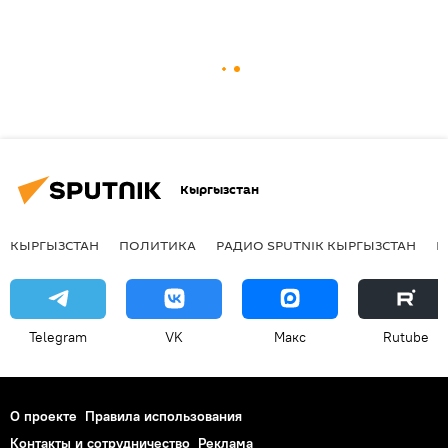
Кыргызстан
КЫРГЫЗСТАН
ПОЛИТИКА
РАДИО SPUTNIK КЫРГЫЗСТАН
Р
Telegram
VK
Макс
Rutube
О проекте
Правила использования
Контакты и сотрудничество
Реклама