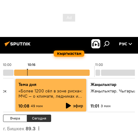
РУС
Кыргызстан
10:00
10:16
11:00
Тема дня
Жаңылыктар
уск
«Более 1200 сёл в зоне риска»:
Жаңылыктар. Чыгарылы
МЧС — о климате, ледниках и
системе оповещения
эфир
10:08
11:01
49 мин
3 мин
населения
Вчера
Сегодня
г. Бишкек
89.3