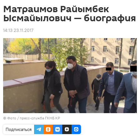
Матраимов Райымбек
Ысмайылович — биография
14:13 23.11.2017
© Фото / пресс-служба ГКНБ КР
Подписаться