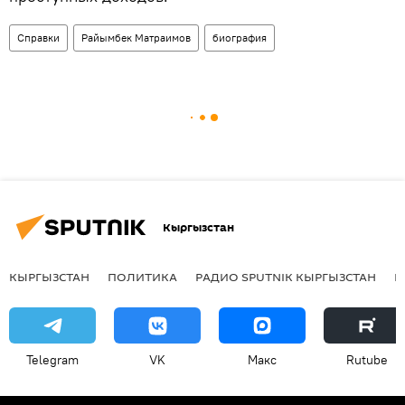
Справки
Райымбек Матраимов
биография
Кыргызстан
КЫРГЫЗСТАН
ПОЛИТИКА
РАДИО SPUTNIK КЫРГЫЗСТАН
Р
Telegram
VK
Макс
Rutube