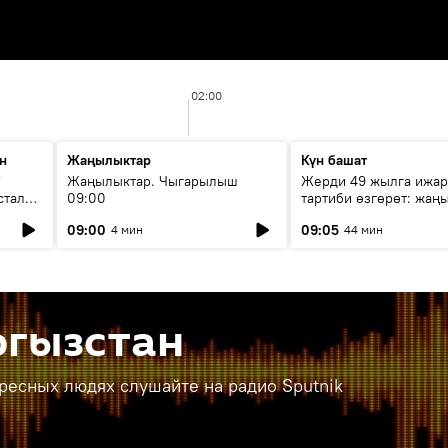
02:00
н
Жаңылыктар
Күн башат
F
Жаңылыктар. Чыгарылыш
Жерди 49 жылга ижар
стала
09:00
тартиби өзгөрөт: жаңы
эмнени көздөйт?
09:00
09:05
4 мин
44 мин
ргызстан
ересных людях слушайте на радио Sputnik