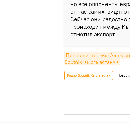
но все оппоненты евр
от нас самих, видят э
Сейчас они радостно п
происходит между Кы
отметил эксперт.
Полное интервью Александ
Sputnik Кыргызстан>>
Радио Sputnik Кыргызстан
Новост