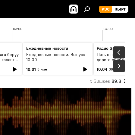
РУС
КЫРГ
03:00
04:00
Ежедневные новости
Радио Sputnik Кыр
ага берүү
Ежедневные новости. Выпуск
Пять ошибок котор
 талаптар
10:00
дорого обойтись п
жилья
10:01
10:04
3 мин
39 мин
г. Бишкек
89.3