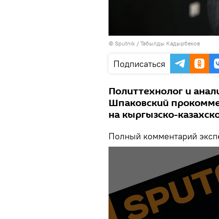
©
Sputnik / Табылды Кадырбеков
Подписаться
Политтехнолог и анал
Шпаковский прокомме
на кыргызско-казахск
Полный комментарий экспе