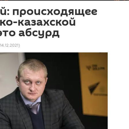
й: происходящее
ко-казахской
это абсурд
 14.12.2021
)