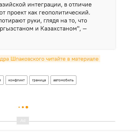
азийской интеграции, в отличие
тот проект как геополитический.
отирают руки, глядя на то, что
ргызстаном и Казахстаном", —
ра Шпаковского читайте в материале 
и
конфликт
граница
автомобиль