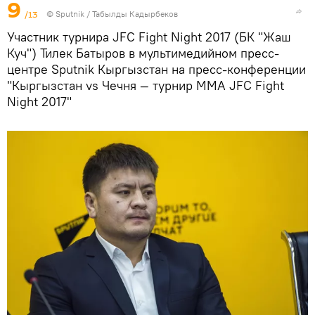
9
/13
©
Sputnik / Табылды Кадырбеков
Участник турнира JFC Fight Night 2017 (БК "Жаш
Куч") Тилек Батыров в мультимедийном пресс-
центре Sputnik Кыргызстан на пресс-конференции
"Кыргызстан vs Чечня — турнир ММА JFC Fight
Night 2017"