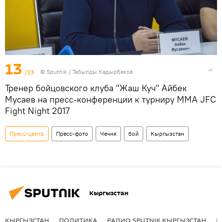
13
/13
©
Sputnik / Табылды Кадырбеков
Тренер бойцовского клуба "Жаш Куч" Айбек
Мусаев на пресс-конференции к турниру ММА JFC
Fight Night 2017
Пресс-центр
Пресс-фото
Чечня
бой
Кыргызстан
Кыргызстан
КЫРГЫЗСТАН
ПОЛИТИКА
РАДИО SPUTNIK КЫРГЫЗСТАН
Р