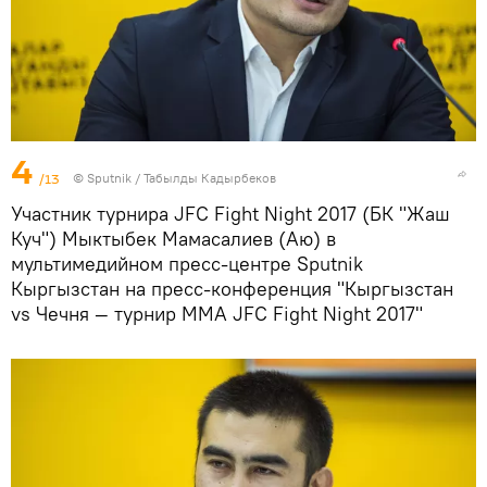
4
/13
©
Sputnik / Табылды Кадырбеков
Участник турнира JFC Fight Night 2017 (БК "Жаш
Куч") Мыктыбек Мамасалиев (Аю) в
мультимедийном пресс-центре Sputnik
Кыргызстан на пресс-конференция "Кыргызстан
vs Чечня — турнир ММА JFC Fight Night 2017"