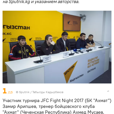
на Sputnik.kg и указанием авторства.
1
/13
©
Sputnik / Табылды Кадырбеков
Участник турнира JFC Fight Night 2017 (БК "Ахмат")
Замир Арипшев, тренер бойцовского клуба
"Ахмат" (Чеченская Республика) Ахмед Мусаев,