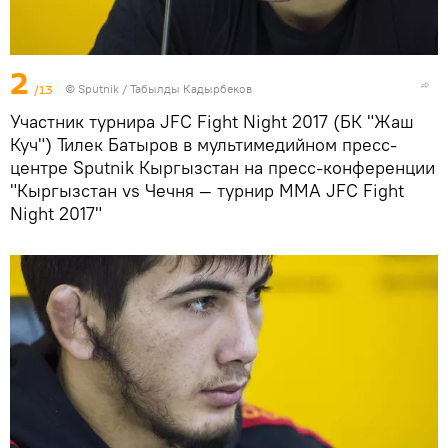
2
/13
©
Sputnik / Табылды Кадырбеков
Участник турнира JFC Fight Night 2017 (БК "Жаш
Куч") Тилек Батыров в мультимедийном пресс-
центре Sputnik Кыргызстан на пресс-конференции
"Кыргызстан vs Чечня — турнир ММА JFC Fight
Night 2017"