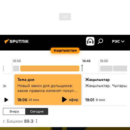
РУС
Кыргызстан
18:00
18:48
19:00
Тема дня
Жаңылыктар
уск
Новый закон для дольщиков:
Жаңылыктар. Чыгарыл
какие правила изменят покупку
квартир
эфир
18:06
19:01
41 мин
9 мин
Вчера
Сегодня
г. Бишкек
89.3