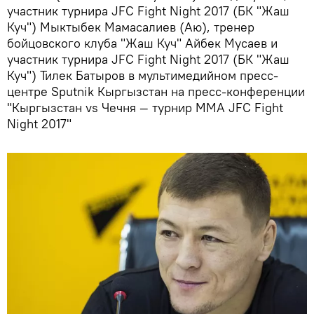
участник турнира JFC Fight Night 2017 (БК "Жаш
Куч") Мыктыбек Мамасалиев (Аю), тренер
бойцовского клуба "Жаш Куч" Айбек Мусаев и
участник турнира JFC Fight Night 2017 (БК "Жаш
Куч") Тилек Батыров в мультимедийном пресс-
центре Sputnik Кыргызстан на пресс-конференции
"Кыргызстан vs Чечня — турнир ММА JFC Fight
Night 2017"