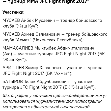
— турнир ММА JFC Fight Night 2017"
Участники:
МУСАЕВ Айбек Мусаевич — тренер бойцовского
клуба "Жаш Куч";
МУСАЕВ Ахмед Салманович — тренер бойцовского
клуба "Ахмат" (Чеченская Республика);
МАМАСАЛИЕВ Мыктыбек Абдимиталипович
(Аю) — участник турнира JFC Fight Night 2017 (БК
"Жаш Куч");
АРИПШЕВ Замир Хасанович — участник турнира
JFC Fight Night 2017 (БК "Ахмат");
БАТЫРОВ Тилек Абдулбакыевич — участник
турнира JFC Fight Night 2017 (БК "Жаш Куч").
Фотографии участников пресс-конференции могут
использоваться журналистами для иллюстрации
материалов с обязательной гиперссылкой