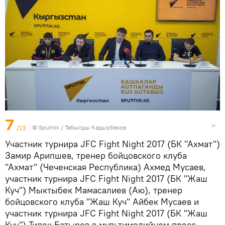
7
/13
©
Sputnik / Табылды Кадырбеков
Участник турнира JFC Fight Night 2017 (БК "Ахмат")
Замир Арипшев, тренер бойцовского клуба
"Ахмат" (Чеченская Республика) Ахмед Мусаев,
участник турнира JFC Fight Night 2017 (БК "Жаш
Куч") Мыктыбек Мамасалиев (Аю), тренер
бойцовского клуба "Жаш Куч" Айбек Мусаев и
участник турнира JFC Fight Night 2017 (БК "Жаш
Куч") Тилек Батыров в мультимедийном пресс-