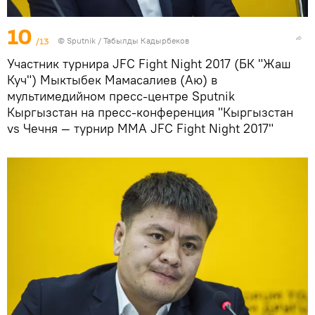
10
/13
©
Sputnik / Табылды Кадырбеков
Участник турнира JFC Fight Night 2017 (БК "Жаш
Куч") Мыктыбек Мамасалиев (Аю) в
мультимедийном пресс-центре Sputnik
Кыргызстан на пресс-конференция "Кыргызстан
vs Чечня — турнир ММА JFC Fight Night 2017"