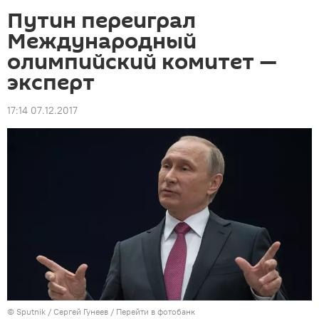
Путин переиграл
Международный
олимпийский комитет —
эксперт
17:14 07.12.2017
©
Sputnik
/ Сергей Гунеев
/
Перейти в фотобанк