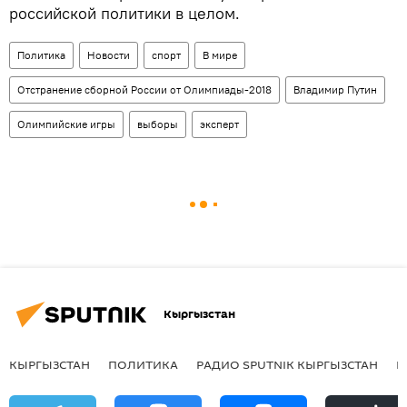
российской политики в целом.
Политика
Новости
спорт
В мире
Отстранение сборной России от Олимпиады-2018
Владимир Путин
Олимпийские игры
выборы
эксперт
Кыргызстан
КЫРГЫЗСТАН
ПОЛИТИКА
РАДИО SPUTNIK КЫРГЫЗСТАН
Р