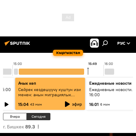
РУС
Кыргызстан
15:00
15:49
16:00
Ачык кеп
Ежедневные новости
15:00
Сейрек кездешүүчү куштун изи
Ежедневные новости. 
менен: анын миграциялык
16:00
жолу эмнеден кабар берет?
эфир
15:04
16:01
43 мин
6 мин
Вчера
Сегодня
г. Бишкек
89.3