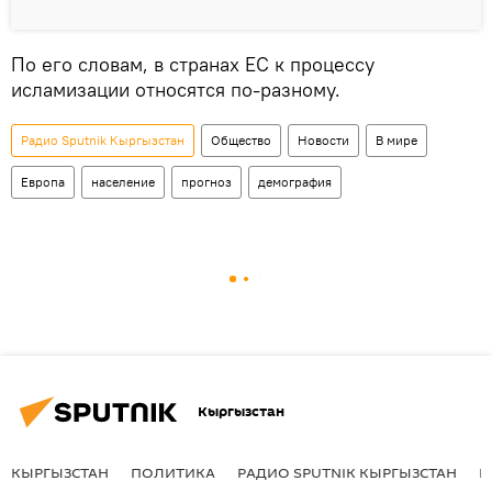
По его словам, в странах ЕС к процессу
исламизации относятся по-разному.
Радио Sputnik Кыргызстан
Общество
Новости
В мире
Европа
население
прогноз
демография
Кыргызстан
КЫРГЫЗСТАН
ПОЛИТИКА
РАДИО SPUTNIK КЫРГЫЗСТАН
Р