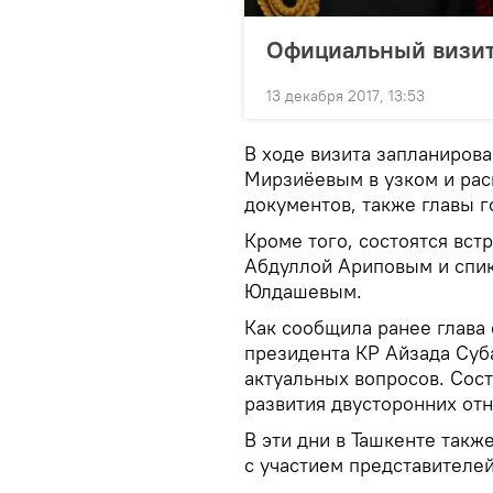
Официальный визит
13 декабря 2017, 13:53
В ходе визита запланирова
Мирзиёевым в узком и рас
документов, также главы г
Кроме того, состоятся вс
Абдуллой Ариповым и спи
Юлдашевым.
Как сообщила ранее глава
президента КР Айзада Суб
актуальных вопросов. Сос
развития двусторонних от
В эти дни в Ташкенте такж
с участием представителей