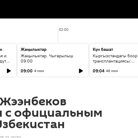
02:00
н
Жаңылыктар
Күн башат
я и
Жаңылыктар. Чыгарылыш
Кыргызстандагы боор
дут
09:00
трансплантациясы:
жетишкендиктер жана
09:00
09:04
4 мин
46 мин
келечеги
 Жээнбеков
я с официальным
Узбекистан
 15.12.2021
)