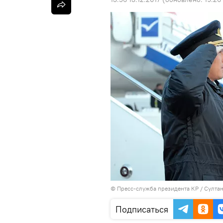
©
Пресс-служба президента КР / Султа
Подписаться