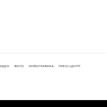
ВИДЕО
ФОТО
ИНФОГРАФИКА
ПРЕСС-ЦЕНТР