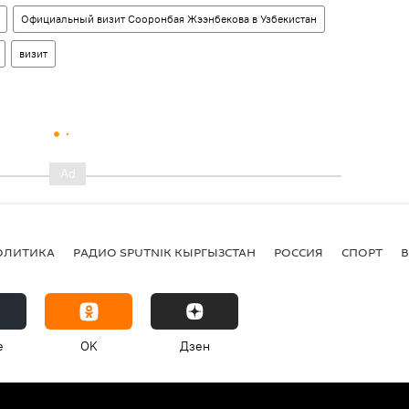
Официальный визит Сооронбая Жээнбекова в Узбекистан
визит
ОЛИТИКА
РАДИО SPUTNIK КЫРГЫЗСТАН
РОССИЯ
СПОРТ
e
OK
Дзен