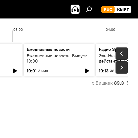
РУС
КЫРГ
03:00
04:00
Ежедневные новости
Радио Sputnik Кыр
Ежедневные новости. Выпуск
Эль-Ниньо, жара и 
10:00
действительно вли
 өнүгүү
погоду в Кыргызст
10:01
10:13
3 мин
38 мин
г. Бишкек
89.3