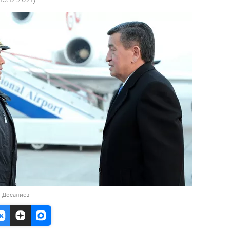
н Досалиев