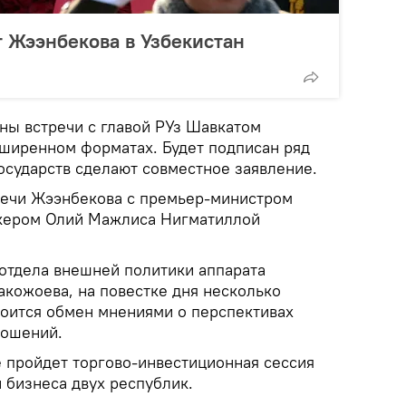
 Жээнбекова в Узбекистан
ны встречи с главой РУз Шавкатом
ширенном форматах. Будет подписан ряд
осударств сделают совместное заявление.
тречи Жээнбекова с премьер-министром
кером Олий Мажлиса Нигматиллой
 отдела внешней политики аппарата
акожоева, на повестке дня несколько
тоится обмен мнениями о перспективах
ношений.
е пройдет торгово-инвестиционная сессия
 бизнеса двух республик.