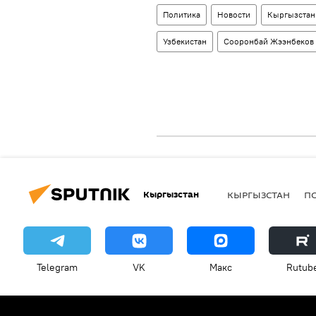
Политика
Новости
Кыргызстан
Узбекистан
Сооронбай Жээнбеков
Кыргызстан
КЫРГЫЗСТАН
П
Telegram
VK
Макс
Rutub