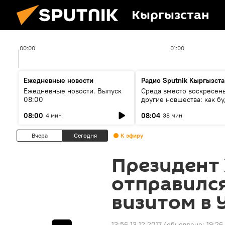
Кыргызстан
00:00
01:00
Ежедневные новости
Радио Sputnik Кыргызста
Ежедневные новости. Выпуск
Среда вместо воскресень
08:00
другие новшества: как бу
проходить выборы в КР?
08:00
08:04
4 мин
38 мин
Вчера
Сегодня
К эфиру
Президент
отправилс
визитом в 
13:56 13.12.2017
(обновлено:
19:26