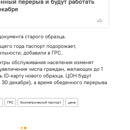
нный перерыв и будут работать
екабря
документа старого образца.
ющего года паспорт подорожает,
ельности, добавили в ГРС.
нтры обслуживания населения изменят
увеличения числа граждан, желающих до 1
 ID-карту нового образца. ЦОН будут
и 30 декабря), а время обеденного перерыва
н
ГРС
биометрический паспорт
цена