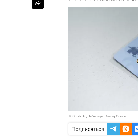
©
Sputnik / Табылды Кадырбеков
Подписаться