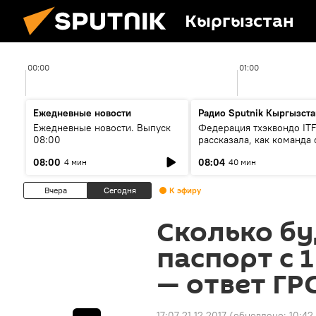
Кыргызстан
00:00
01:00
Ежедневные новости
Радио Sputnik Кыргызста
Ежедневные новости. Выпуск
Федерация тхэквондо IT
08:00
рассказала, как команда 
жертвой мошенников
08:00
08:04
4 мин
40 мин
Вчера
Сегодня
К эфиру
Сколько бу
паспорт с 1
— ответ ГР
17:07 21.12.2017
(обновлено:
10:42