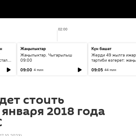
02:00
н
Жаңылыктар
Күн башат
F
Жаңылыктар. Чыгарылыш
Жерди 49 жылга ижар
стала
09:00
тартиби өзгөрөт: жаңы
эмнени көздөйт?
09:00
09:05
4 мин
44 мин
дет стоить
 января 2018 года
С
 17.10.2023
)