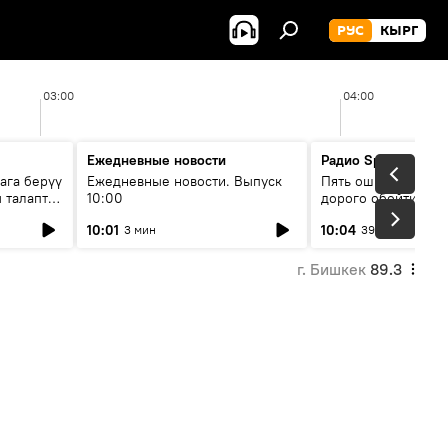
РУС
КЫРГ
03:00
04:00
Ежедневные новости
Радио Sputnik Кыр
ага берүү
Ежедневные новости. Выпуск
Пять ошибок котор
 талаптар
10:00
дорого обойтись п
жилья
10:01
10:04
3 мин
39 мин
г. Бишкек
89.3