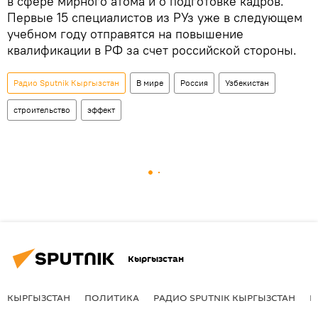
в сфере мирного атома и о подготовке кадров.
Первые 15 специалистов из РУз уже в следующем
учебном году отправятся на повышение
квалификации в РФ за счет российской стороны.
Радио Sputnik Кыргызстан
В мире
Россия
Узбекистан
строительство
эффект
Кыргызстан
КЫРГЫЗСТАН
ПОЛИТИКА
РАДИО SPUTNIK КЫРГЫЗСТАН
Р