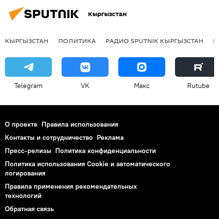
Кыргызстан
КЫРГЫЗСТАН
ПОЛИТИКА
РАДИО SPUTNIK КЫРГЫЗСТАН
Р
Telegram
VK
Макс
Rutube
О проекте
Правила использования
Контакты и сотрудничество
Реклама
Пресс-релизы
Политика конфиденциальности
Политика использования Cookie и автоматического
логирования
Правила применения рекомендательных
технологий
Обратная связь