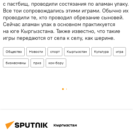
с пастбищ, проводили состязания по аламан улаку.
Все тои сопровождались этими играми. Обычно их
проводили те, кто проводил обрезание сыновей.
Сейчас аламан улак в основном практикуется
на юге Кыргызстана. Также известно, что такие
игры передаются от села к селу, как шерине.
Общество
Новости
спорт
Кыргызстан
Культура
игра
бизнесмены
приз
кок-бору
Кыргызстан