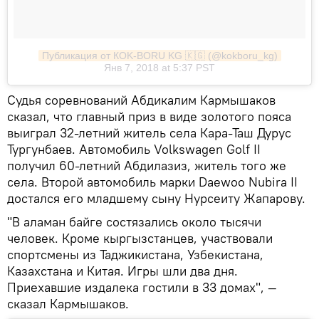
Публикация от КOK-BORU KG 🇰🇬 (@kokboru_kg)
Янв 7, 2018 at 5:37 PST
Судья соревнований Абдикалим Кармышаков
сказал, что главный приз в виде золотого пояса
выиграл 32-летний житель села Кара-Таш Дурус
Тургунбаев. Автомобиль Volkswagen Golf II
получил 60-летний Абдилазиз, житель того же
села. Второй автомобиль марки Daewoo Nubira II
достался его младшему сыну Нурсеиту Жапарову.
"В аламан байге состязались около тысячи
человек. Кроме кыргызстанцев, участвовали
спортсмены из Таджикистана, Узбекистана,
Казахстана и Китая. Игры шли два дня.
Приехавшие издалека гостили в 33 домах", —
сказал Кармышаков.