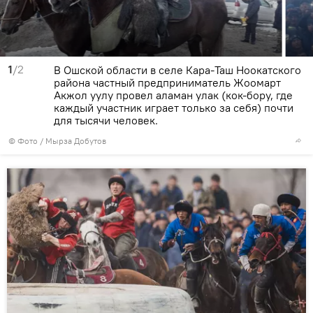
1
/2
В Ошской области в селе Кара-Таш Ноокатского
района частный предприниматель Жоомарт
Акжол уулу провел аламан улак (кок-бору, где
каждый участник играет только за себя) почти
для тысячи человек.
© Фото / Мырза Добутов