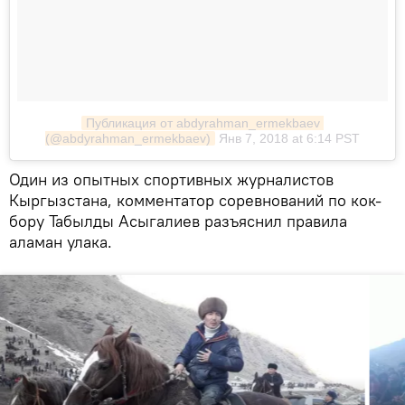
Публикация от abdyrahman_ermekbaev 
(@abdyrahman_ermekbaev)
Янв 7, 2018 at 6:14 PST
Один из опытных спортивных журналистов
Кыргызстана, комментатор соревнований по кок-
бору Табылды Асыгалиев разъяснил правила
аламан улака.