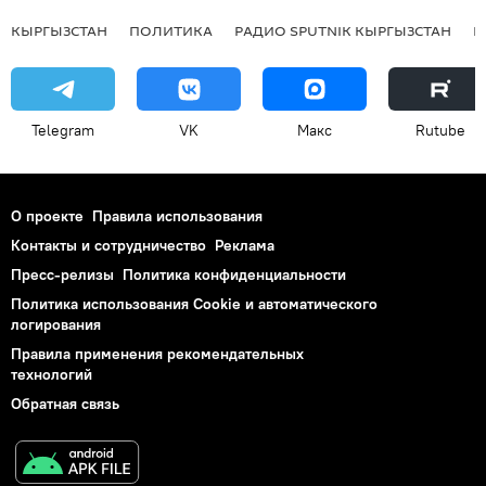
КЫРГЫЗСТАН
ПОЛИТИКА
РАДИО SPUTNIK КЫРГЫЗСТАН
Р
Telegram
VK
Макс
Rutube
О проекте
Правила использования
Контакты и сотрудничество
Реклама
Пресс-релизы
Политика конфиденциальности
Политика использования Cookie и автоматического
логирования
Правила применения рекомендательных
технологий
Обратная связь