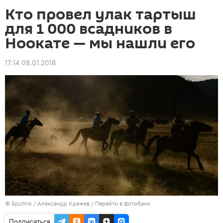
Кто провел улак тартыш
для 1 000 всадников в
Ноокате — мы нашли его
17:14 08.01.2018
©
Sputnik
/ Александр Кряжев
/
Перейти в фотобанк
Подписаться