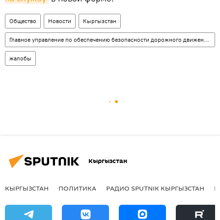
Общество
Новости
Кыргызстан
Главное управление по обеспечению безопасности дорожного движения (ГУОБДД)
жалобы
Кыргызстан
КЫРГЫЗСТАН
ПОЛИТИКА
РАДИО SPUTNIK КЫРГЫЗСТАН
Р