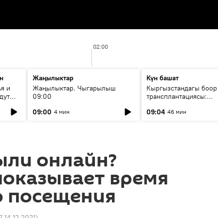
02:00
н
Жаңылыктар
Күн башат
я и
Жаңылыктар. Чыгарылыш
Кыргызстандагы боор
дут
09:00
трансплантациясы:
жетишкендиктер жана
09:00
09:04
4 мин
46 мин
келечеги
ыли онлайн?
показывает время
о посещения
7 14.12.2021
)