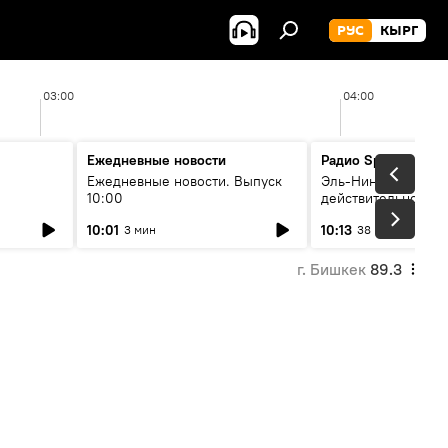
РУС
КЫРГ
03:00
04:00
Ежедневные новости
Радио Sputnik Кыр
Ежедневные новости. Выпуск
Эль-Ниньо, жара и 
10:00
действительно вли
 өнүгүү
погоду в Кыргызст
10:01
10:13
3 мин
38 мин
г. Бишкек
89.3