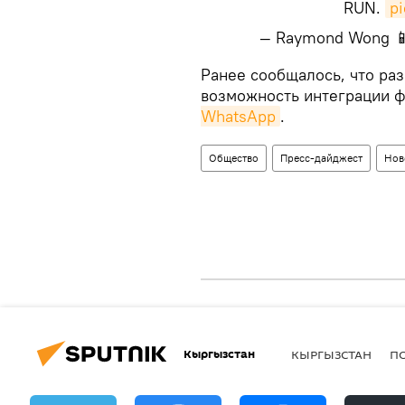
RUN.
p
— Raymond Wong 
​Ранее сообщалось, что р
возможность интеграции ф
WhatsApp
.
Общество
Пресс-дайджест
Нов
Кыргызстан
КЫРГЫЗСТАН
П