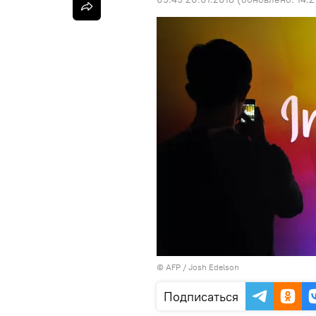
©
AFP
/ Josh Edelson
Подписаться