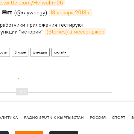
ic.twitter.com/Hv1wuIIm06
💾📼 (@raywongy)
18 января 2018 г.
азработчики приложения тестируют
ункции "истории"
(Stories) в мессенджер 
ости
В мире
функция
онлайн
ОЛИТИКА
РАДИО SPUTNIK КЫРГЫЗСТАН
РОССИЯ
СПОРТ