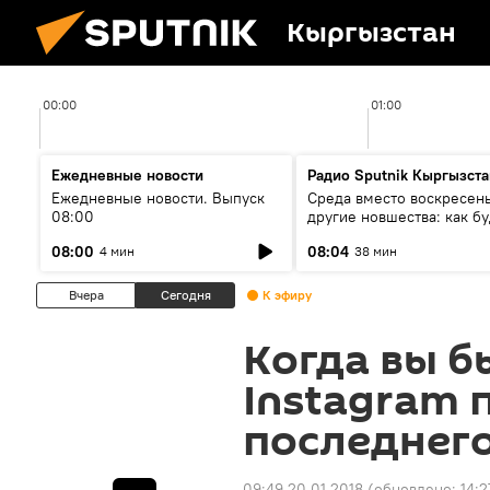
Кыргызстан
00:00
01:00
Ежедневные новости
Радио Sputnik Кыргызста
Ежедневные новости. Выпуск
Среда вместо воскресень
08:00
другие новшества: как бу
проходить выборы в КР?
08:00
08:04
4 мин
38 мин
Вчера
Сегодня
К эфиру
Когда вы б
Instagram 
последнег
09:49 20.01.2018
(обновлено:
14:2