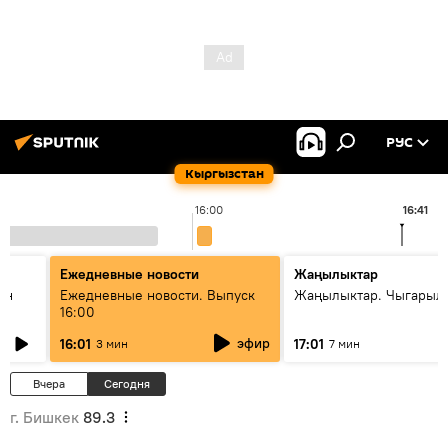
РУС
Кыргызстан
16:00
16:41
Ежедневные новости
Жаңылыктар
ан
Ежедневные новости. Выпуск
Жаңылыктар. Чыгарыл
16:00
эфир
16:01
17:01
3 мин
7 мин
Вчера
Сегодня
г. Бишкек
89.3