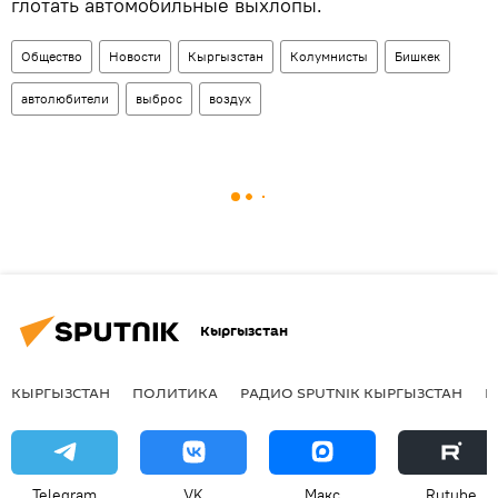
глотать автомобильные выхлопы.
Общество
Новости
Кыргызстан
Колумнисты
Бишкек
автолюбители
выброс
воздух
Кыргызстан
КЫРГЫЗСТАН
ПОЛИТИКА
РАДИО SPUTNIK КЫРГЫЗСТАН
Р
Telegram
VK
Макс
Rutube