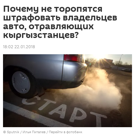
Почему не торопятся
штрафовать владельцев
авто, отравляющих
кыргызстанцев?
18:02 22.01.2018
©
Sputnik
/ Илья Питалев
/
Перейти в фотобанк