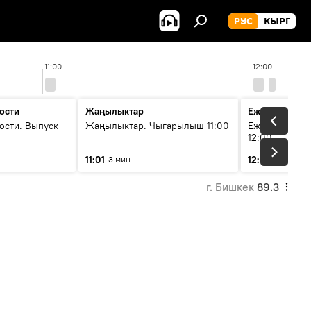
РУС
КЫРГ
11:00
12:00
ости
Жаңылыктар
Ежедневные 
ости. Выпуск
Жаңылыктар. Чыгарылыш 11:00
Ежедневные н
12:00
11:01
12:01
3 мин
3 мин
г. Бишкек
89.3