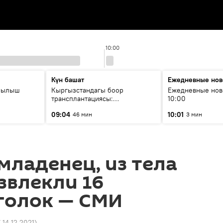
10:00
Күн башат
Ежедневные нов
рылыш
Кыргызстандагы боор
Ежедневные нов
трансплантациясы:
10:00
жетишкендиктер жана өнүгүү
09:04
10:01
46 мин
3 мин
келечеги
младенец, из тела
звлекли 16
голок — СМИ
7 14.12.2021
)