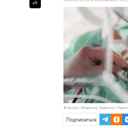
©
Sputnik
/ Владимир Трефилов
/
Перейт
Подписаться