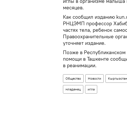
иглы в организме малыша 
месяцев.
Как сообщил изданию kun.
РНЦЭМП профессор Хабибу
частях тела, ребенок само
Правоохранительные орган
уточняет издание.
Позже в Республиканском 
помощи в Ташкенте сообщи
в реанимации.
Общество
Новости
Кыргызста
младенец
игла