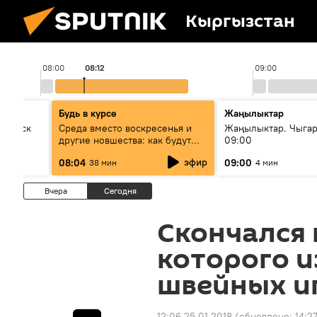
Кыргызстан
08:00
08:12
09:00
Будь в курсе
Жаңылыктар
Выпуск
Среда вместо воскресенья и
Жаңылыктар. Чыга
другие новшества: как будут
09:00
проходить выборы в КР?
эфир
08:04
09:00
38 мин
4 мин
Вчера
Сегодня
Скончался 
которого и
швейных и
12:06 25.01.2018
(обновлено:
14:2