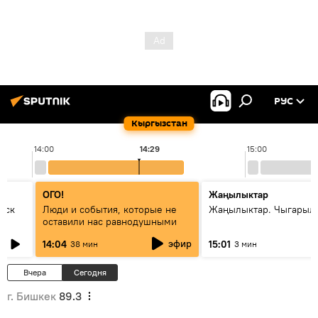
РУС
Кыргызстан
14:00
14:29
15:00
ОГО!
Жаңылыктар
уск
Люди и события, которые не
Жаңылыктар. Чыгарыл
оставили нас равнодушными
эфир
14:04
15:01
38 мин
3 мин
Вчера
Сегодня
г. Бишкек
89.3