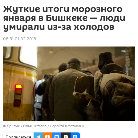
Жуткие итоги морозного
января в Бишкеке — люди
умирали из-за холодов
08:31 01.02.2018
©
Sputnik
/ Илья Питалев
/
Перейти в фотобанк
Подписаться