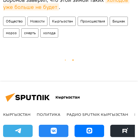
уже больше не будет
.
Общество
Новости
Кыргызстан
Происшествия
Бишкек
мороз
смерть
холода
Кыргызстан
КЫРГЫЗСТАН
ПОЛИТИКА
РАДИО SPUTNIK КЫРГЫЗСТАН
Р