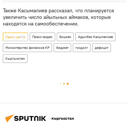
Также Касымалиев рассказал, что планируется
увеличить число айыльных аймаков, которые
находятся на самообеспечении.
Пресс-центр
Пресс-видео
Бишкек
Адылбек Касымалиев
Министерство финансов КР
бюджет
госдолг
дефицит
Кыргызстан
Кыргызстан